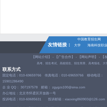
中国教育招生网
友情链接：
大学
海南科技职
【
网站介绍
】 - 【
广告合作
】 - 【
网站声明
】 - 【
高考、招生考试、
高校招生
、
招生简章
、
高考报名
、
大
联系方式
固定电话：010-69659766 传真电话：010-69659766 移动电话：
15901286490
企 业 QQ： 307197578 邮箱： zgygzs100@sina.com
办公地址：北京市怀柔区开放路一号
投诉电话：010-60685631 投诉邮箱：xiaoxing860903@126.com