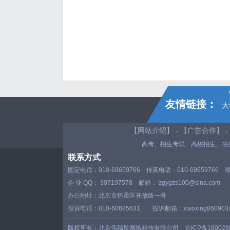
友情链接：
大
【
网站介绍
】 - 【
广告合作
】 -
高考、招生考试、
高校招生
、
招
联系方式
固定电话：010-69659766 传真电话：010-69659766 
企 业 QQ： 307197578 邮箱： zgygzs100@sina.com
办公地址：北京市怀柔区开放路一号
投诉电话：010-60685631 投诉邮箱：xiaoxing860903@
版权所有：北京伟瑞星网络科技有限公司
京ICP备160028