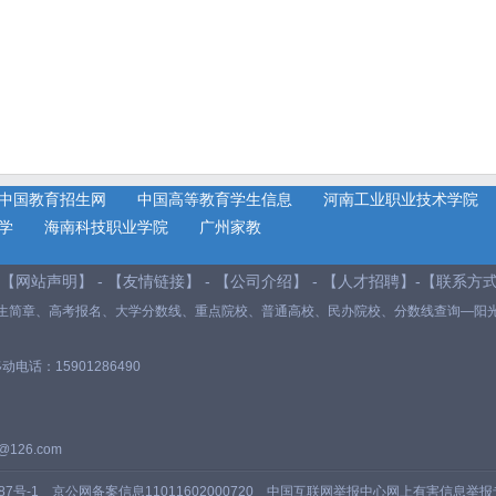
中国教育招生网
中国高等教育学生信息
河南工业职业技术学院
学
海南科技职业学院
广州家教
 【
网站声明
】 - 【
友情链接
】 - 【
公司介绍
】 - 【
人才招聘
】-【
联系方
生简章
、
高考报名
、
大学分数线
、重点院校、普通高校、民办院校、分数线查询—阳
移动电话：15901286490
126.com
87号-1
京公网备案信息11011602000720
中国互联网举报中心网上有害信息举报